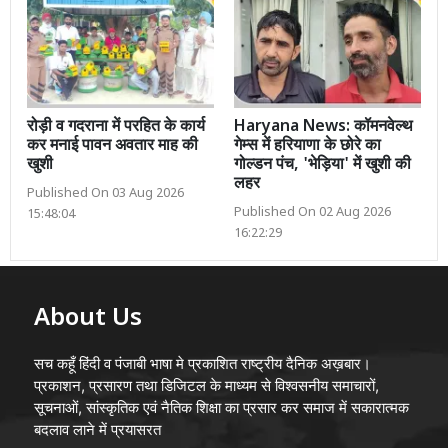
रोड़ी व गदराना में परहित के कार्य
Haryana News: कॉमनवेल्थ
कर मनाई पावन अवतार माह की
गेम्स में हरियाणा के छोरे का
खुशी
गोल्डन पंच, 'भेड़िया' में खुशी की
लहर
Published On 03 Aug 2026
Published On 02 Aug 2026
15:48:04
16:22:29
About Us
सच कहूँ हिंदी व पंजाबी भाषा मे प्रकाशित राष्ट्रीय दैनिक अख़बार।
प्रकाशन, प्रसारण तथा डिजिटल के माध्यम से विश्वसनीय समाचारों,
सूचनाओं, सांस्कृतिक एवं नैतिक शिक्षा का प्रसार कर समाज में सकारात्मक
बदलाव लाने में प्रयासरत