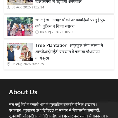
टोलकर्मियों ने पहुंचाया अस्पताल
08 Aug 2026 21:22:24
संभलहेड़ा गंगनहर चौकी पर कांवड़ियों पर हुई पुष्प
वर्षा, पुलिस ने किया स्वागत
08 Aug 2026 21:10:29
Tree Plantation: अग्रकुल सेवा संस्था ने
आरपीआईआईटी संस्थान में चलाया पौधारोपण
कार्यक्रम
08 Aug 2026 20:55:25
About Us
सच कहूँ हिंदी व पंजाबी भाषा मे प्रकाशित राष्ट्रीय दैनिक अख़बार।
प्रकाशन, प्रसारण तथा डिजिटल के माध्यम से विश्वसनीय समाचारों,
सूचनाओं, सांस्कृतिक एवं नैतिक शिक्षा का प्रसार कर समाज में सकारात्मक