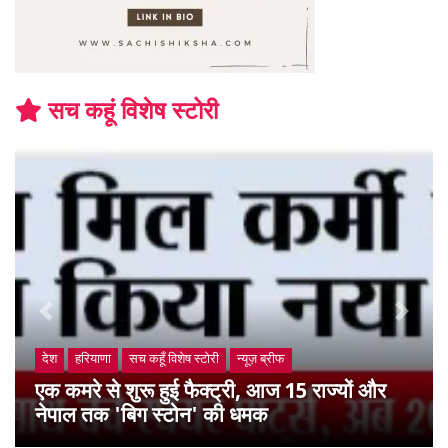
सच कहूं विशेष स्टोरी
Previous
Next
देश
हरियाणा
सच कहूँ विशेष स्टोरी
न्यूज़ ब्रीफ
एक कमरे से शुरू हुई फैक्ट्री, आज 15 राज्यों और
नेपाल तक 'बिग स्टोन' की धमक