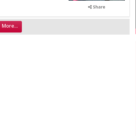
Share
 More...