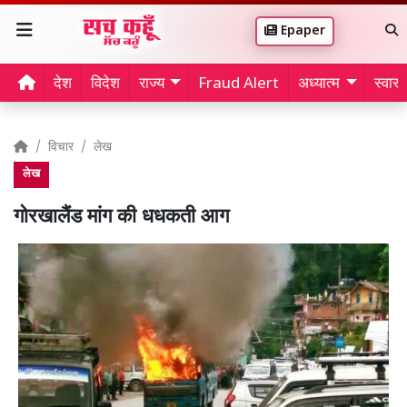
Epaper
देश
विदेश
राज्य
Fraud Alert
अध्यात्म
स्वास्थ
विचार
लेख
लेख
गोरखालैंड मांग की धधकती आग