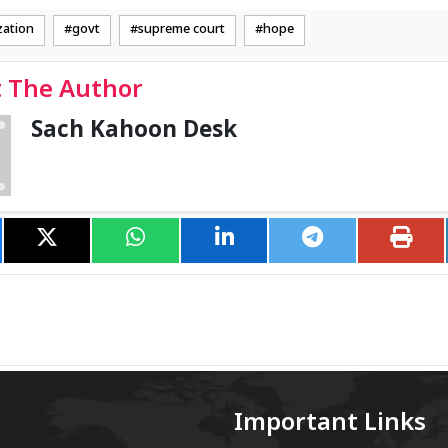
ation
govt
supreme court
hope
 The Author
Sach Kahoon Desk
Important Links