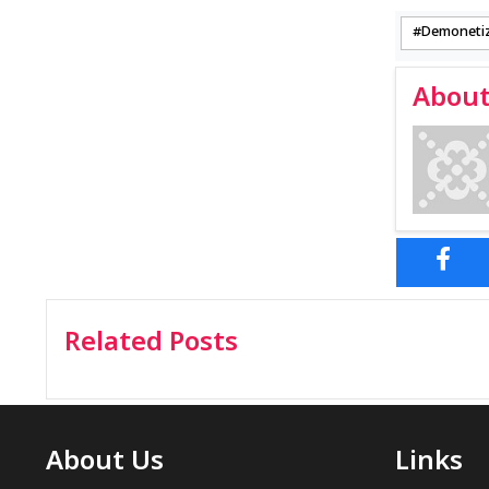
Demonetiz
About
Related Posts
About Us
Links