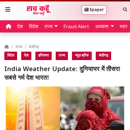
Epaper
देश
विदेश
राज्य
Fraud Alert
अध्यात्म
स्वास्थ
राज्य
चंडीगढ़
विदेश
देश
हरियाणा
राज्य
न्यूज़ ब्रीफ
चंडीगढ़
India Weather Update: दुनियाभर में तीसरा
सबसे गर्म देश भारत!