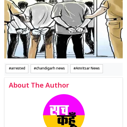
arrested
chandigarh news
Amritsar News
About The Author