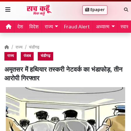
Epaper
देश
विदेश
राज्य
Fraud Alert
अध्यात्म
स्वास्थ
राज्य
चंडीगढ़
राज्य
पंजाब
चंडीगढ़
अमृतसर में हथियार तस्करी नेटवर्क का भंडाफोड़, तीन
आरोपी गिरफ्तार