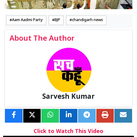
Aam Aadmi Party
BJP
chandigarh news
About The Author
Sarvesh Kumar
Click to Watch This Video