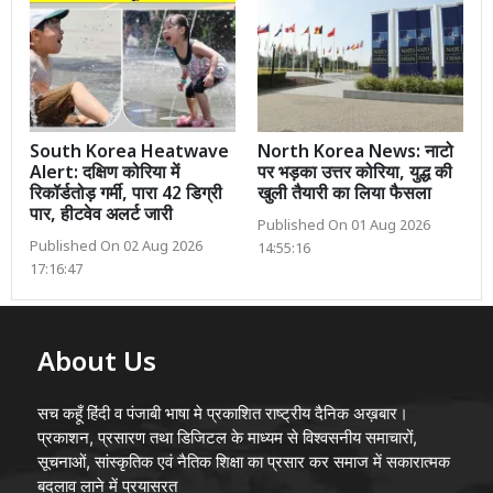
South Korea Heatwave
North Korea News: नाटो
Alert: दक्षिण कोरिया में
पर भड़का उत्तर कोरिया, युद्ध की
रिकॉर्डतोड़ गर्मी, पारा 42 डिग्री
खुली तैयारी का लिया फैसला
पार, हीटवेव अलर्ट जारी
Published On 01 Aug 2026
Published On 02 Aug 2026
14:55:16
17:16:47
About Us
सच कहूँ हिंदी व पंजाबी भाषा मे प्रकाशित राष्ट्रीय दैनिक अख़बार।
प्रकाशन, प्रसारण तथा डिजिटल के माध्यम से विश्वसनीय समाचारों,
सूचनाओं, सांस्कृतिक एवं नैतिक शिक्षा का प्रसार कर समाज में सकारात्मक
बदलाव लाने में प्रयासरत