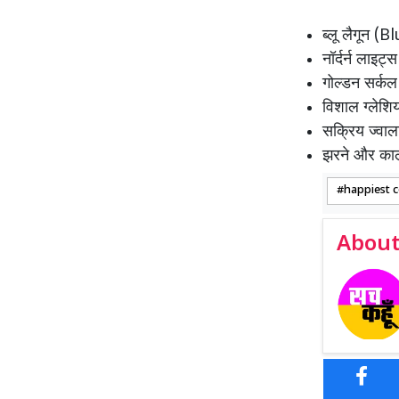
ब्लू लैगून 
नॉर्दर्न ला
गोल्डन सर्कल
विशाल ग्लेशि
सक्रिय ज्वाल
झरने और काले
happiest c
About