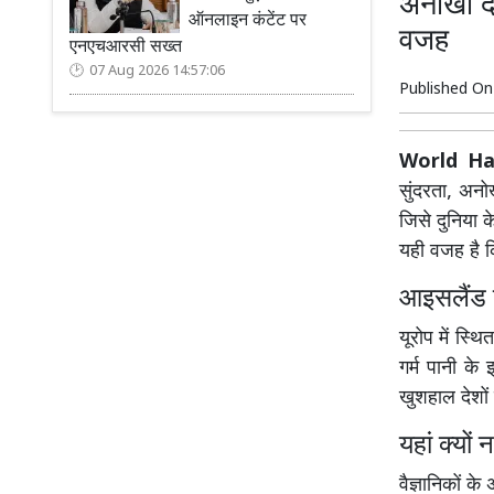
अनोखा दे
ऑनलाइन कंटेंट पर
वजह
एनएचआरसी सख्त
07 Aug 2026 14:57:06
Published O
World Hap
सुंदरता, अनो
जिसे दुनिया क
यही वजह है कि
आइसलैंड 
यूरोप में स्थि
गर्म पानी के 
खुशहाल देशों क
यहां क्यों 
वैज्ञानिकों 