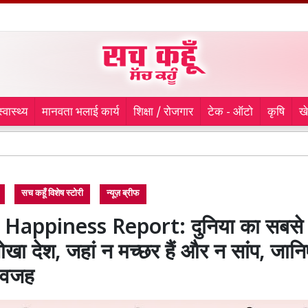
स्वास्थ्य
मानवता भलाई कार्य
शिक्षा / रोजगार
टेक - ऑटो
कृषि
ख
Rajast
सच कहूँ विशेष स्टोरी
न्यूज़ ब्रीफ
Happiness Report: दुनिया का सबसे
ा देश, जहां न मच्छर हैं और न सांप, जान
ी वजह