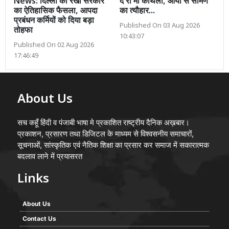
News: दिल्ली की रेखा सरकार
दे री मां कोथली, आया सै सामण
का ऐतिहासिक फैसला, आपदा
का त्यौहार...
प्रबंधन कर्मियों को दिया बड़ा
Published On 03 Aug 2026
तोहफा
10:43:07
Published On 02 Aug 2026
17:46:49
About Us
सच कहूँ हिंदी व पंजाबी भाषा मे प्रकाशित राष्ट्रीय दैनिक अख़बार।
प्रकाशन, प्रसारण तथा डिजिटल के माध्यम से विश्वसनीय समाचारों,
सूचनाओं, सांस्कृतिक एवं नैतिक शिक्षा का प्रसार कर समाज में सकारात्मक
बदलाव लाने में प्रयासरत
Links
About Us
Contact Us