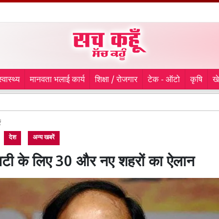
स्वास्थ्य
मानवता भलाई कार्य
शिक्षा / रोजगार
टेक - ऑटो
कृषि
ख
कुम्ह
ं
देश
अन्य खबरें
 सिटी के लिए 30 और नए शहरों का ऐलान