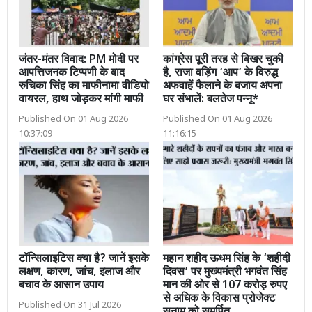
जंतर-मंतर विवाद: PM मोदी पर
कांग्रेस पूरी तरह से बिखर चुकी
आपत्तिजनक टिप्पणी के बाद
है, राजा वड़िंग ‘आप’ के विरुद्ध
रुचिका सिंह का माफीनामा वीडियो
अफवाहें फैलाने के बजाय अपना
वायरल, हाथ जोड़कर मांगी माफी
घर संभालें: बलतेज पन्नू*
Published On 01 Aug 2026
Published On 01 Aug 2026
10:37:09
11:16:15
टॉन्सिलाइटिस क्या है? जानें इसके
महान शहीद ऊधम सिंह के ‘शहीदी
लक्षण, कारण, जांच, इलाज और
दिवस’ पर मुख्यमंत्री भगवंत सिंह
बचाव के आसान उपाय
मान की ओर से 107 करोड़ रुपए
से अधिक के विकास प्रोजेक्ट
Published On 31 Jul 2026