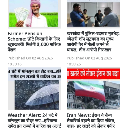
Farmer Pension
खरखौदा में पुलिस-बदमाश मुठभेड़:
Scheme: छोटे किसानों के लिए
ज्वेलरी शॉप लूटकांड का मुख्य
खुशखबरी! मिलेगी ₹3,000 मासिक
आरोपी पैर में गोली लगने से
पेंशन
घायल, तीन आरोपी गिरफ्तार
Published On 02 Aug 2026
Published On 02 Aug 2026
10:39:16
10:33:26
Weather Alert: 24 घंटे में
Iran News: ईरान ने सैन्य
मॉनसून का रौद्र रूप...हरियाणा
तैयारियां बढ़ाने का दिया संकेत,
समेत इन राज्यों में बारिश का अलर्ट
कहा- हर खतरे को लेकर गंभीर