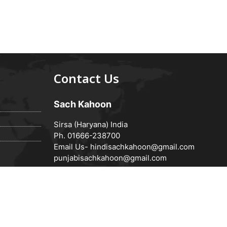
Contact Us
Sach Kahoon
Sirsa (Haryana) India
Ph. 01666-238700
Email Us-
hindisachkahoon@gmail.com
punjabisachkahoon@gmail.com
Powered by
Vedanta Software