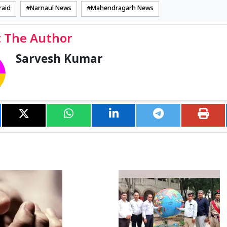
raid
Narnaul News
Mahendragarh News
 The Author
Sarvesh Kumar