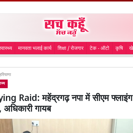
स्वास्थ्य
मानवता भलाई कार्य
शिक्षा / रोजगार
टेक - ऑटो
कृषि
ख
लुधियाना मे
हरियाणा
ाज्य
ng Raid: महेंद्रगढ़ नपा में सीएम फ्लाइं
ी, अधिकारी गायब