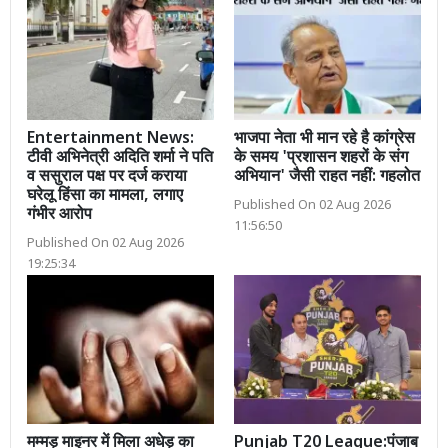
Entertainment News:
भाजपा नेता भी मान रहे है कांग्रेस
टीवी अभिनेत्री अदिति शर्मा ने पति
के समय 'प्रशासन शहरों के संग
व ससुराल पक्ष पर दर्ज कराया
अभियान' जैसी राहत नहीं: गहलोत
घरेलू हिंसा का मामला, लगाए
Published On 02 Aug 2026
गंभीर आरोप
11:56:50
Published On 02 Aug 2026
19:25:34
मम्मड़ माइनर में मिला अधेड़ का
Punjab T20 League:पंजाब