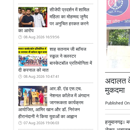
सीजेपी प्रदर्शन में शामिल
महिला का मोहम्मद जुनैद
पर अनुचित हरकत करने
का आरोप
08 Aug 2026 16:59:56
शाह सतनाम जी ब्वॉयज
स्कूल ने क्लस्टर
बास्केटबॉल प्रतियोगिता में
दी करनाल को मात
08 Aug 2026 10:47:41
अदालत के
मुकदमा
आर.डी. एंड एस.एच.
नेशनल कॉलेज में अंगदान
जागरूकता कार्यक्रम
Published O
आयोजित, आमिर खान और डॉ. निरंजन
हीरानंदानी ने किया युवाओं का आह्वान
हनुमानगढ़। मज
07 Aug 2026 19:06:03