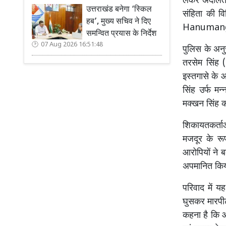
लेकर अदालत क
उत्तराखंड बनेगा ‘स्किल
संहिता की व
हब’, मुख्य सचिव ने दिए
Hanuman
समन्वित प्रयास के निर्देश
07 Aug 2026 16:51:48
पुलिस के अनु
तरसेम सिंह 
इस्तगासे के 
सिंह उर्फ मन
मक्खन सिंह क
शिकायतकर्ता
मजदूर के रूप
आरोपियों ने 
अपमानित कि
परिवाद में य
घुसकर मारपीट
कहना है कि आ