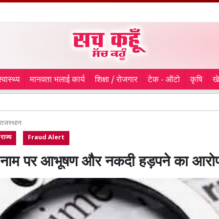
स्वास्थ्य
मानवता भलाई कार्य
शिक्षा / रोजगार
टेक - ऑटो
कृषि
ख
शाह स
राजस्थान
राज्य
Fraud Alert
े नाम पर आभूषण और नकदी हड़पने का आरो