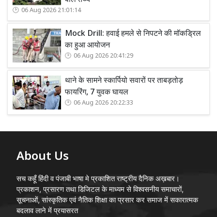
वाले तथ्य
06 Aug 2026 21:01:14
Mock Drill: हवाई हमले से निपटने की मॉकड्रिल
का हुआ आयोजन
06 Aug 2026 20:41:29
थाने के सामने स्कार्पियो सवारों पर ताबड़तोड़
फायरिंग, 7 युवक घायल
06 Aug 2026 20:22:33
About Us
सच कहूँ हिंदी व पंजाबी भाषा मे प्रकाशित राष्ट्रीय दैनिक अख़बार।
प्रकाशन, प्रसारण तथा डिजिटल के माध्यम से विश्वसनीय समाचारों,
सूचनाओं, सांस्कृतिक एवं नैतिक शिक्षा का प्रसार कर समाज में सकारात्मक
बदलाव लाने में प्रयासरत