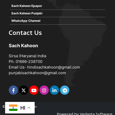
Sach Kahoon Epaper
Sach Kahoon Punjabi
WhatsApp Channel
Contact Us
Sach Kahoon
Sirsa (Haryana) India
Ph. 01666-238700
Email Us-
hindisachkahoon@gmail.com
punjabisachkahoon@gmail.com
© 2026 -
Sach Kahoon
HI
Powered by
Vedanta Software