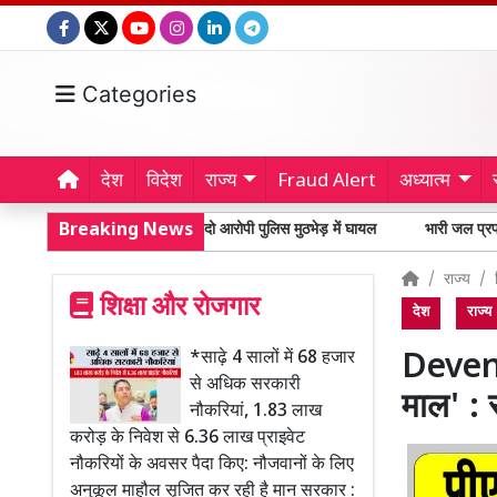
Categories
देश
विदेश
राज्य
Fraud Alert
अध्यात्म
बुलंदशहर में हत्या के दो आरोपी पुलिस मुठभेड़ में घायल
Breaking News
भारी जल प्रपात से उत्तराख
राज्य
शिक्षा और रोजगार
देश
राज्य
*साढ़े 4 सालों में 68 हजार
Devend
से अधिक सरकारी
माल' :
नौकरियां, 1.83 लाख
करोड़ के निवेश से 6.36 लाख प्राइवेट
नौकरियों के अवसर पैदा किए: नौजवानों के लिए
अनुकूल माहौल सृजित कर रही है मान सरकार :