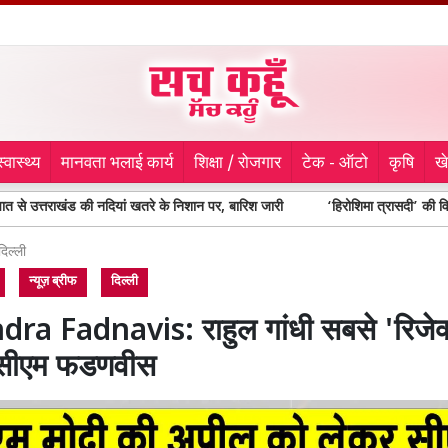
स्वास्थ्य
मानवता भलाई कार्य
शिक्षा / रोजगार
टेक - ऑटो
कृषि
ख
ंड की नदियां खतरे के निशान पर, बारिश जारी
‘हिरोशिमा त्रासदी’ की विभीषिका का दर्
दिल्ली
न्यूज़ ब्रीफ
दिल्ली
ra Fadnavis: राहुल गांधी सबसे 'रिजेक्
 सीएम फडणवीस