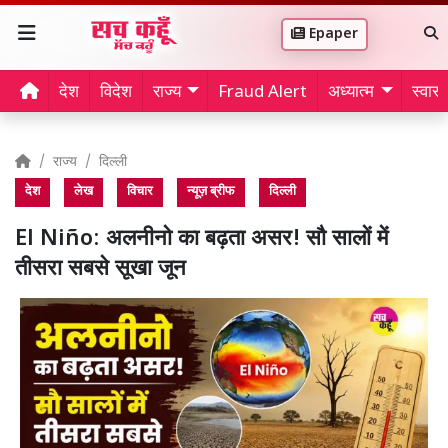
Epaper
देश
विदेश
राज्य
Fraud Alert
अध्यात्म
स्वास्थ
राज्य
दिल्ली
देश
लेख
विचार
न्यूज़ ब्रीफ
दिल्ली
El Niño: अलनीनो का बढ़ता असर! सौ सालों में
तीसरा सबसे सूखा जून