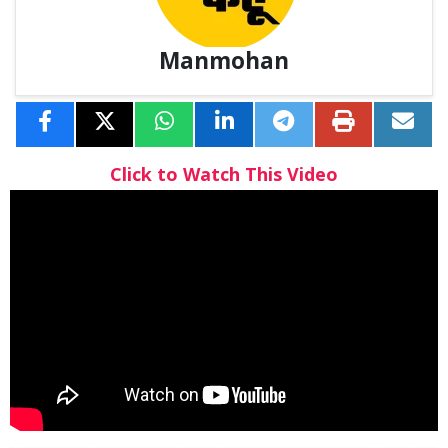
Manmohan
Click to Watch This Video