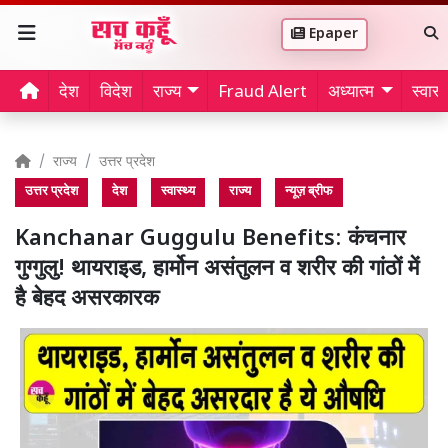
Epaper
देश
विदेश
राज्य
Fraud Alert
अध्यात्म
स्वास्थ
राज्य
उत्तर प्रदेश
उत्तर प्रदेश
देश
स्वास्थ्य
राज्य
न्यूज़ ब्रीफ
Kanchanar Guggulu Benefits: कंचनार
गुग्गुलु! थायराइड, हार्मोन असंतुलन व शरीर की गांठों में
है बेहद असरकारक