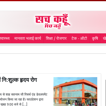
स्वास्थ्य
मानवता भलाई कार्य
शिक्षा / रोजगार
टेक - ऑटो
कृषि
ख
:शुल्क हृदय रोग
े शाह सतनाम जी रिसर्च एंड डेवलपमेंट
ोजन किया जा रहा है। फाउंडेशन द्वारा
 सुबह 9:00 बजे से […]