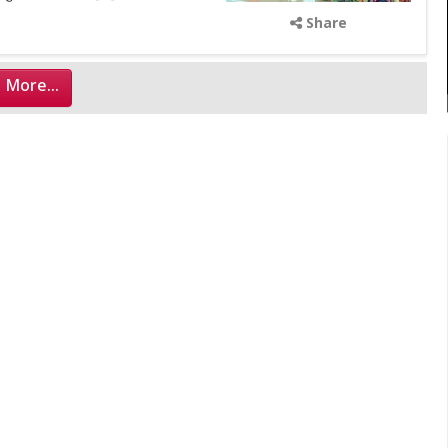
Share
 More...