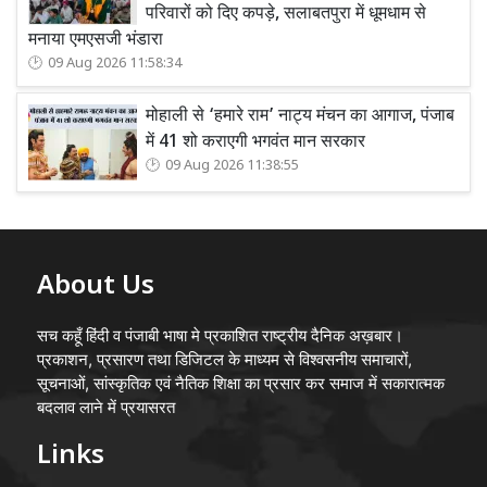
परिवारों को दिए कपड़े, सलाबतपुरा में धूमधाम से
मनाया एमएसजी भंडारा
09 Aug 2026 11:58:34
मोहाली से ‘हमारे राम’ नाट्य मंचन का आगाज, पंजाब
में 41 शो कराएगी भगवंत मान सरकार
09 Aug 2026 11:38:55
About Us
सच कहूँ हिंदी व पंजाबी भाषा मे प्रकाशित राष्ट्रीय दैनिक अख़बार।
प्रकाशन, प्रसारण तथा डिजिटल के माध्यम से विश्वसनीय समाचारों,
सूचनाओं, सांस्कृतिक एवं नैतिक शिक्षा का प्रसार कर समाज में सकारात्मक
बदलाव लाने में प्रयासरत
Links