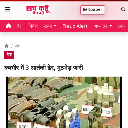
Epaper
देश
विदेश
राज्य
Fraud Alert
अध्यात्म
स्वास्थ
देश
देश
कश्मीर में 3 आतंकी ढेर, मुठभेड़ जारी