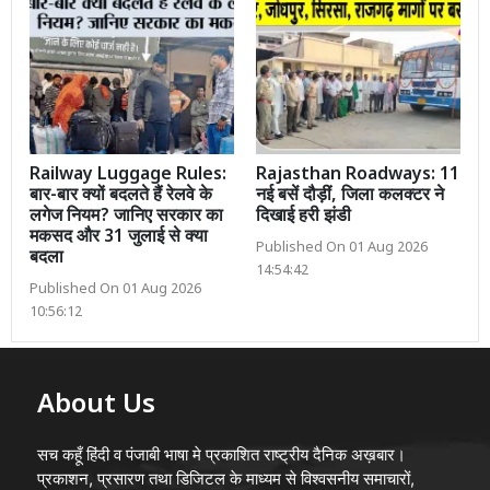
Railway Luggage Rules:
Rajasthan Roadways: 11
बार-बार क्यों बदलते हैं रेलवे के
नई बसें दौड़ीं, जिला कलक्टर ने
लगेज नियम? जानिए सरकार का
दिखाई हरी झंडी
मकसद और 31 जुलाई से क्या
Published On 01 Aug 2026
बदला
14:54:42
Published On 01 Aug 2026
10:56:12
About Us
सच कहूँ हिंदी व पंजाबी भाषा मे प्रकाशित राष्ट्रीय दैनिक अख़बार।
प्रकाशन, प्रसारण तथा डिजिटल के माध्यम से विश्वसनीय समाचारों,