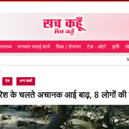
स्वास्थ्य
मानवता भलाई कार्य
शिक्षा / रोजगार
टेक - ऑटो
कृषि
ख
Sports News:
ं
देश
अन्य खबरें
रिश के चलते अचानक आई बाढ़, 8 लोगों की