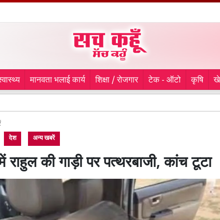
स्वास्थ्य
मानवता भलाई कार्य
शिक्षा / रोजगार
टेक - ऑटो
कृषि
ख
Kanwar Yatra
ं
देश
अन्य खबरें
में राहुल की गाड़ी पर पत्थरबाजी, कांच टूटा