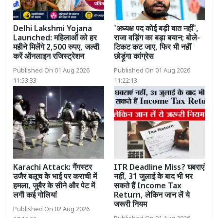
Delhi Lakshmi Yojana
'अध्यक्ष पद कोई बड़ी बात नहीं',
Launched: महिलाओं को हर
राजा वड़िंग का बड़ा बयान; बोले-
महीने मिलेंगे 2,500 रुपए, जल्दी
टिकट कट जाए, फिर भी नहीं
करें ऑनलाइन रजिस्ट्रेशन
छोड़ूंगा कांग्रेस
Published On 01 Aug 2026
Published On 01 Aug 2026
11:53:33
11:22:13
Karachi Attack: गैंगस्टर
ITR Deadline Miss? घबराएं
उजैर बलूच के भाई पर कराची में
नहीं, 31 जुलाई के बाद भी भर
हमला, जुबैर के सीने और पेट में
सकते हैं Income Tax
लगी कई गोलियां
Return, लेकिन जान लें ये
जरूरी नियम
Published On 02 Aug 2026