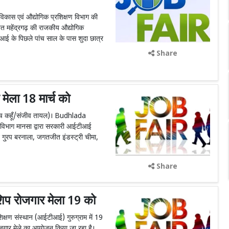
स एवं औद्योगिक प्रशिक्षण विभाग की
 तहत महेंद्रगढ़ की राजकीय औद्योगिक
आई के पिछले पांच साल के पास शुदा छात्र
Share
ेला 18 मार्च को
(सच कहूँ/संजीव तायल)। Budhlada
 विभाग मानसा द्वारा सरकारी आईटीआई
ंट गु्रप बरनाला, जगतजीत इंडस्ट्री चीमा,
Share
नशिप रोजगार मेला 19 को
क्षण संस्थान (आईटीआई) गुरुग्राम में 19
रोजगार मेले का आयोजन किया जा रहा है।