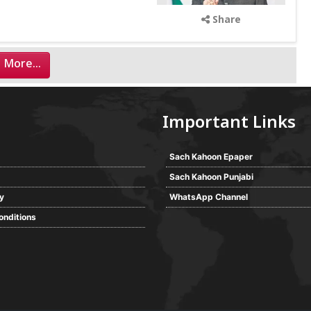
Share
 More...
Important Links
Sach Kahoon Epaper
Sach Kahoon Punjabi
cy
WhatsApp Channel
onditions