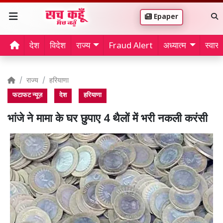
Epaper
देश
विदेश
राज्य
Fraud Alert
अध्यात्म
स्वास्थ
राज्य
हरियाणा
फटाफट न्यूज़
देश
हरियाणा
भांजे ने मामा के घर छुपाए 4 थैलों में भरी नकली करंसी