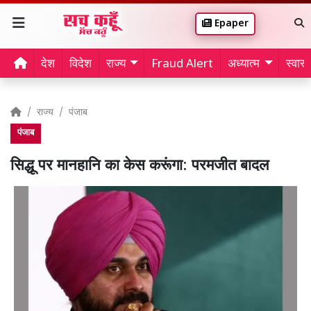
Epaper
देश
विदेश
राज्य
Fraud Alert
अध्यात्म
स्वास्थ
राज्य
पंजाब
पंजाब
सिद्धू पर मानहानि का केस करूंगा: परमजीत बादल