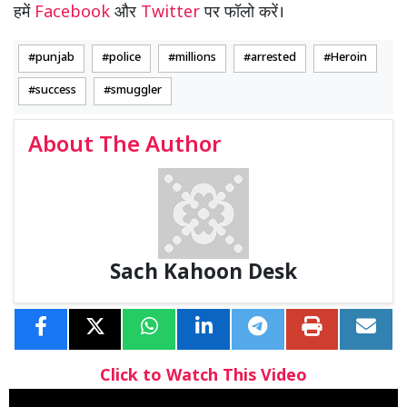
हमें
Facebook
और
Twitter
पर फॉलो करें।
punjab
police
millions
arrested
Heroin
success
smuggler
About The Author
Sach Kahoon Desk
Click to Watch This Video