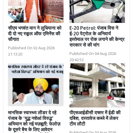
सीएम भगवंत मान ने लुधियाना को
E-20 Petrol: पंजाब विस ने
दी दो नए स्कूल ऑफ एमिनेंस की
ई-20 पेट्रोल के अनिवार्य
सौगात
इस्तेमाल पर रोक लगाने की केन्द्र
सरकार से की मांग
Published On 02 Aug 2026
Published On 04 Aug 2026
21:13:20
20:42:52
मानसिक स्वास्थ्य लीडर दे रहे
पीएसआईडीसी दफ्तर में ईडी की
पंजाब के ‘युद्ध नशेआं विरुद्ध’
दबिश, दस्तावेज कब्जे में लेकर
अभियान को नई मज़बूती; फेलोज़
टीम लौटी
के दूसरे बैच के लिए आवेदन