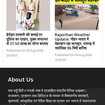
हेरोइन तस्करी की कमाई पर
Rajasthan Weather
पुलिस का प्रहार, मुख्य सप्लायर
Update: नोहर-भादरा में
से 31.50 लाख का सोना बरामद
मेहरबान रहा मानसून, रामगढ़ में
सर्वाधिक 96 मिमी बारिश
Published On 03 Aug 2026
Published On 04 Aug 2026
20:30:01
15:03:47
About Us
सच कहूँ हिंदी व पंजाबी भाषा मे प्रकाशित राष्ट्रीय दैनिक अख़बार।
प्रकाशन, प्रसारण तथा डिजिटल के माध्यम से विश्वसनीय समाचारों,
सूचनाओं, सांस्कृतिक एवं नैतिक शिक्षा का प्रसार कर समाज में सकारात्मक