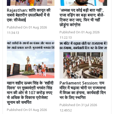
Rajasthan: शांति कानून की
'अध्यक्ष पद कोई बड़ी बात नहीं',
सबसे बेहतरीन उपलब्धियों में से
राजा वड़िंग का बड़ा बयान; बोले-
एक: सीजेआई
टिकट कट जाए, फिर भी नहीं
छोड़ूंगा कांग्रेस
Published On 01 Aug 2026
Published On 01 Aug 2026
11:34:13
11:22:13
महान शहीद ऊधम सिंह के ‘शहीदी
Parliament Session: राम
दिवस’ पर मुख्यमंत्री भगवंत सिंह
मंदिर में चढ़ावा चोरी पर राज्यसभा
मान की ओर से 107 करोड़ रुपए
में विपक्ष का हंगामा, कार्यवाही दिन
से अधिक के विकास प्रोजेक्ट
भर के लिए स्थगित
सुनाम को समर्पित
Published On 31 Jul 2026
Published On 01 Aug 2026
12:49:52