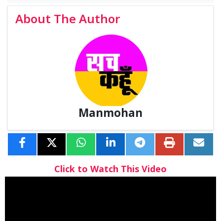
About The Author
Manmohan
Click to Watch This Video