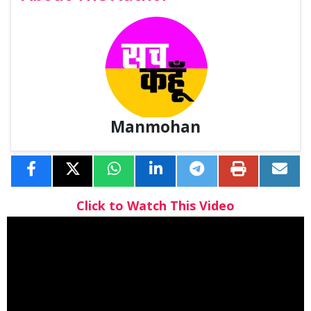
Manmohan
Click to Watch This Video