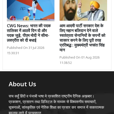
CWG News: भारत की पदक
आम आदमी पार्टी सरकार देश के
तालिका में आठवें दिन दो और
लिए महान बलिदान देने वाले
पदक जुड़े, पीएम मोदी ने सीमा-
स्वतंत्रता सेनानियों के सपनों को
लवप्रीत को दी बधाई
साकार करने के लिए पूरी तरह
प्रतिबद्ध : मुख्यमंत्री भगवंत सिंह
Published On 31 Jul 2026
मान
15:30:31
Published On 01 Aug 2026
11:38:52
About Us
सच कहूँ हिंदी व पंजाबी भाषा मे प्रकाशित राष्ट्रीय दैनिक अख़बार।
प्रकाशन, प्रसारण तथा डिजिटल के माध्यम से विश्वसनीय समाचारों,
सूचनाओं, सांस्कृतिक एवं नैतिक शिक्षा का प्रसार कर समाज में सकारात्मक
बदलाव लाने में प्रयासरत