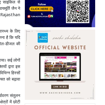
ुए साइकिल से
यमूर्ति जैन ने
ा। Rajasthan
ास्थ्य के लिए
नना है कि यदि
्रोल-डीजल की
ाया। कई लोगों
यों द्वारा इस
िभिन्न हिस्सों
बचत को बढ़ावा
्यावरण संतुलन
त्रों में छोटी