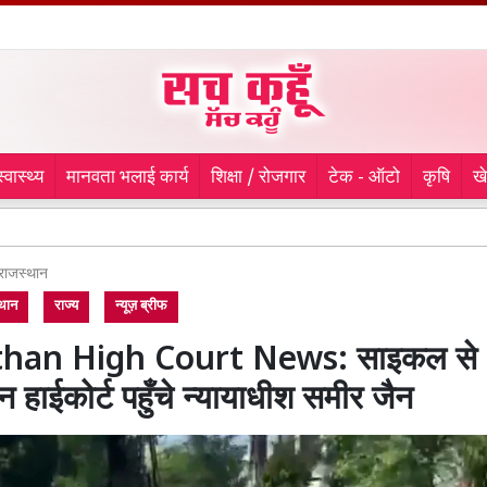
स्वास्थ्य
मानवता भलाई कार्य
शिक्षा / रोजगार
टेक - ऑटो
कृषि
ख
लुधियाना
राजस्थान
थान
राज्य
न्यूज़ ब्रीफ
than High Court News: साइकल से
न हाईकोर्ट पहुँचे न्यायाधीश समीर जैन