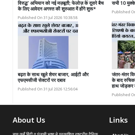
विरुद्ध’ अभियान को नई मज़बूती; फेलोज़ के दूसरे बैच
सभी 10 मुक्क
के लिए आवेदन अगस्त की शुरुआत में होंगे शुरू*
Published On
Published On 31 Jul 2026 10:38:58
बढ़त के साथ खुले शेयर बाजार, आईटी और
जंतर-मंतर वि
एफएमसीजी सेक्टरों पर दबाव
के बाद रुचिक
हाथ जोड़कर म
Published On 31 Jul 2026 12:56:04
Published On
About Us
Links
सच कहूँ हिंदी व पंजाबी भाषा मे प्रकाशित राष्ट्रीय दैनिक