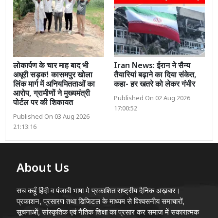
लोकार्पण के चार माह बाद भी
Iran News: ईरान ने सैन्य
अधूरी सड़क! कासमपुर खोला
तैयारियां बढ़ाने का दिया संकेत,
लिंक मार्ग में अनियमितताओं का
कहा- हर खतरे को लेकर गंभीर
आरोप, ग्रामीणों ने मुख्यमंत्री
Published On 02 Aug 2026
पोर्टल पर की शिकायत
17:00:52
Published On 03 Aug 2026
21:13:16
About Us
सच कहूँ हिंदी व पंजाबी भाषा मे प्रकाशित राष्ट्रीय दैनिक अख़बार।
प्रकाशन, प्रसारण तथा डिजिटल के माध्यम से विश्वसनीय समाचारों,
सूचनाओं, सांस्कृतिक एवं नैतिक शिक्षा का प्रसार कर समाज में सकारात्मक