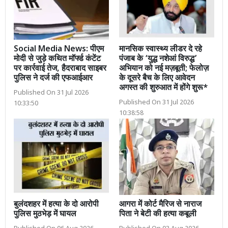
Social Media News: पीएम
मानसिक स्वास्थ्य लीडर दे रहे
मोदी से जुड़े कथित मॉर्फ्ड कंटेंट
पंजाब के ‘युद्ध नशेआं विरुद्ध’
पर कार्रवाई तेज, हैदराबाद साइबर
अभियान को नई मज़बूती; फेलोज़
पुलिस ने दर्ज की एफआईआर
के दूसरे बैच के लिए आवेदन
अगस्त की शुरुआत में होंगे शुरू*
Published On 31 Jul 2026
Published On 31 Jul 2026
10:33:50
10:38:58
बुलंदशहर में हत्या के दो आरोपी
आगरा में कोर्ट मैरिज से नाराज
पुलिस मुठभेड़ में घायल
पिता ने बेटी की हत्या कबूली