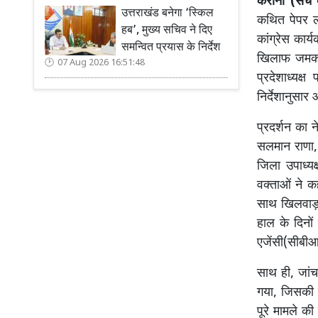
कैराना (सच क
उत्तराखंड बनेगा ‘स्किल
कथित पेपर ली
हब’, मुख्य सचिव ने दिए
कांग्रेस कार्
समन्वित प्रयास के निर्देश
खिलाफ जमकर न
07 Aug 2026 16:51:48
प्रदेशाध्यक्
निर्देशानुसा
प्रदर्शन का न
सलमान राणा, य
जिला उपाध्यक
वक्ताओं ने कह
साथ खिलवाड़
हाल के दिनों 
एजेंसी(सीबीआ
साथ ही, जांच
गया, जिसकी क
पूरे मामले क