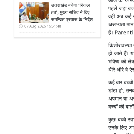
आज की व्यस्त
उत्तराखंड बनेगा ‘स्किल
पहले जहां बच्
हब’, मुख्य सचिव ने दिए
वहीं अब कई ब
समन्वित प्रयास के निर्देश
असभ्यता मान 
07 Aug 2026 16:51:48
हैं। Paren
किशोरावस्था
हो जाते हैं। 
भविष्य को ले
धीरे-धीरे वे ऐ
कई बार बच्चों
डांटा हो, उनक
अपमान या असुर
बच्चों की बात
कुछ बच्चे स्
उनके लिए आसा