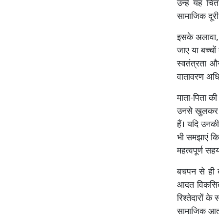
उन्हें यह चि
सामाजिक दूर
इसके अलावा,
जाए या बच्चो
स्वतंत्रता औ
वातावरण अधि
माता-पिता की 
उनसे खुलकर ब
हैं। यदि उनक
भी समझाएं कि
महत्वपूर्ण सहय
बचपन से ही ब
आदत विकसित 
रिश्तेदारों के
सामाजिक आत्