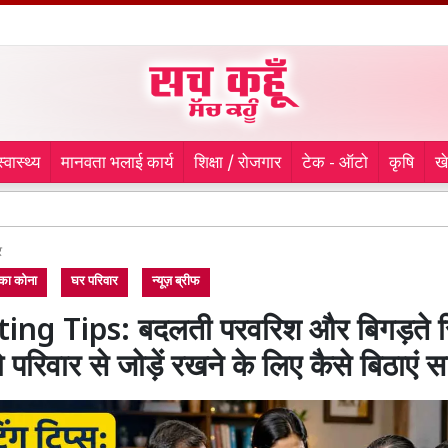
स्वास्थ्य
मानवता भलाई कार्य
शिक्षा / रोजगार
टेक - ऑटो
कृषि
ख
रानियां
र
ं का कोना
घर परिवार
न्यूज़ ब्रीफ
ing Tips: बदलती परवरिश और बिगड़ते रि
ो परिवार से जोड़ें रखने के लिए कैसे बिठाएं 