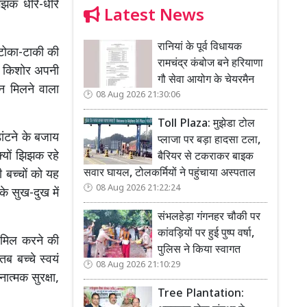
िझक धीरे-धीरे
Latest News
रानियां के पूर्व विधायक
टोका-टाकी की
रामचंद्र कंबोज बने हरियाणा
े। किशोर अपनी
गौ सेवा आयोग के चेयरमैन
पन मिलने वाला
08 Aug 2026 21:30:06
Toll Plaza: मुझेडा टोल
डांटने के बजाय
प्लाजा पर बड़ा हादसा टला,
्यों झिझक रहे
बैरियर से टकराकर बाइक
सवार घायल, टोलकर्मियों ने पहुंचाया अस्पताल
 बच्चों को यह
08 Aug 2026 21:22:24
े सुख-दुख में
संभलहेड़ा गंगनहर चौकी पर
कांवड़ियों पर हुई पुष्प वर्षा,
शामिल करने की
पुलिस ने किया स्वागत
 बच्चे स्वयं
08 Aug 2026 21:10:29
नात्मक सुरक्षा,
Tree Plantation: