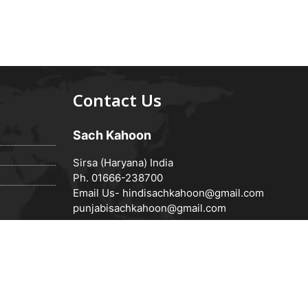
Contact Us
Sach Kahoon
Sirsa (Haryana) India
Ph. 01666-238700
Email Us-
hindisachkahoon@gmail.com
punjabisachkahoon@gmail.com
Powered by
Vedanta Software