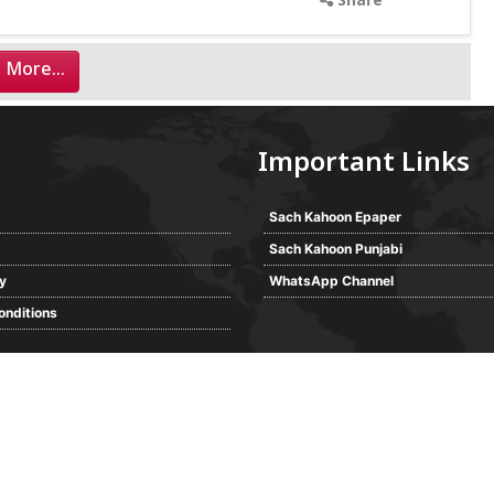
Share
 More...
Important Links
Sach Kahoon Epaper
Sach Kahoon Punjabi
cy
WhatsApp Channel
onditions