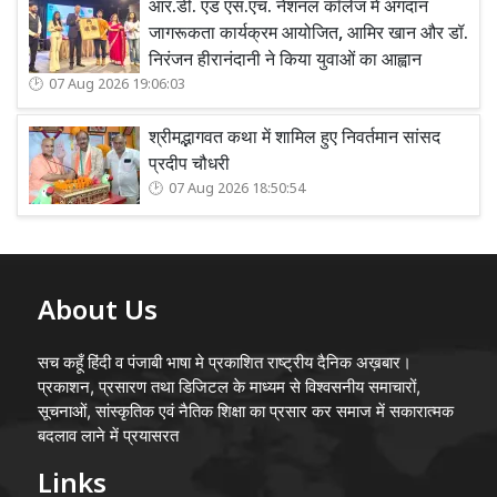
आर.डी. एंड एस.एच. नेशनल कॉलेज में अंगदान
जागरूकता कार्यक्रम आयोजित, आमिर खान और डॉ.
निरंजन हीरानंदानी ने किया युवाओं का आह्वान
07 Aug 2026 19:06:03
श्रीमद्भागवत कथा में शामिल हुए निवर्तमान सांसद
प्रदीप चौधरी
07 Aug 2026 18:50:54
About Us
सच कहूँ हिंदी व पंजाबी भाषा मे प्रकाशित राष्ट्रीय दैनिक अख़बार।
प्रकाशन, प्रसारण तथा डिजिटल के माध्यम से विश्वसनीय समाचारों,
सूचनाओं, सांस्कृतिक एवं नैतिक शिक्षा का प्रसार कर समाज में सकारात्मक
बदलाव लाने में प्रयासरत
Links