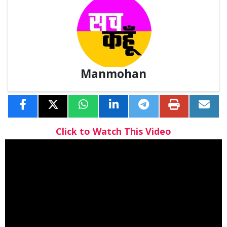
Manmohan
Click to Watch This Video