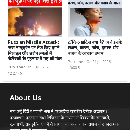
Russian Missile Attack:
टॉन्सिलाइटिस क्या है? जानें इसके
रूस ने यूक्रेन पर तेज किए हमले,
लक्षण, कारण, जांच, इलाज और
मिसाइल और ड्रोन हमलों में
बचाव के आसान उपाय
जेलेंस्की के गृहनगर में छह की मौत
Published On 31 Jul 2026
Published On 30 Jul 2026
13:00:51
12:27:46
About Us
सच कहूँ हिंदी व पंजाबी भाषा मे प्रकाशित राष्ट्रीय दैनिक अख़बार।
प्रकाशन, प्रसारण तथा डिजिटल के माध्यम से विश्वसनीय समाचारों,
सूचनाओं, सांस्कृतिक एवं नैतिक शिक्षा का प्रसार कर समाज में सकारात्मक