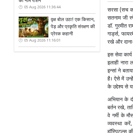
का नाम रोशन
05 Aug 2026 11:36:44
सरसा (सच कहू
सतनाम जी स्प
वृक्ष बोल उठा! एक किसान,
डॉ. गुरमीत रा
पेड़ और प्रकृति संरक्षण की
गार्ड्स, फाय
प्रेरक कहानी
05 Aug 2026 11:16:01
रखे और दाना
इस सेवा कार्
इलाही नारा 
इन्सां ने बता
है। ऐसे में उ
के उद्देश्य से
अभियान के द
बर्तन रखे, त
वे गर्मी के म
व्यवस्था कर
हॉस्पिटल्स क