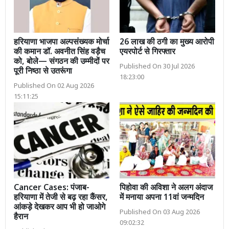
हरियाणा भाजपा अल्पसंख्यक मोर्चा
26 लाख की ठगी का मुख्य आरोपी
की कमान डॉ. अवनीत सिंह वड़ैच
एयरपोर्ट से गिरफ्तार
को, बोले— संगठन की उम्मीदों पर
Published On 30 Jul 2026
पूरी निष्ठा से उतरूंगा
18:23:00
Published On 02 Aug 2026
15:11:25
Cancer Cases: पंजाब-
पिहोवा की अविशा ने अलग अंदाज
हरियाणा में तेजी से बढ़ रहा कैंसर,
में मनाया अपना 11वां जन्मदिन
आंकड़े देखकर आप भी हो जाओगे
Published On 03 Aug 2026
हैरान
09:02:32