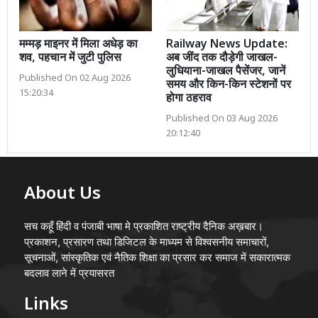
मम्मड़ माइनर में मिला अधेड़ का
Railway News Update:
शव, पहचान में जुटी पुलिस
अब जींद तक दौड़ेगी जाखल-
लुधियाना-जाखल पैसेंजर, जानें
Published On 02 Aug 2026
समय और किन-किन स्टेशनों पर
15:20:34
होगा ठहराव
Published On 03 Aug 2026
20:12:40
About Us
सच कहूँ हिंदी व पंजाबी भाषा मे प्रकाशित राष्ट्रीय दैनिक अख़बार।
प्रकाशन, प्रसारण तथा डिजिटल के माध्यम से विश्वसनीय समाचारों,
सूचनाओं, सांस्कृतिक एवं नैतिक शिक्षा का प्रसार कर समाज में सकारात्मक
बदलाव लाने में प्रयासरत
Links